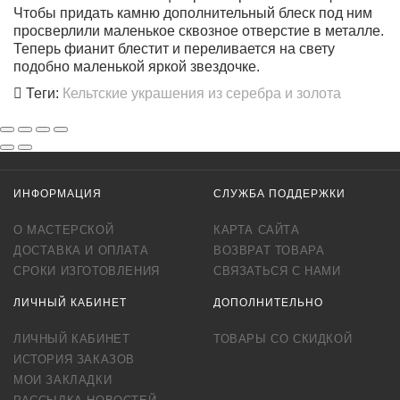
Чтобы придать камню дополнительный блеск под ним
просверлили маленькое сквозное отверстие в металле.
Теперь фианит блестит и переливается на свету
подобно маленькой яркой звездочке.
Теги:
Кельтские украшения из серебра и золота
ИНФОРМАЦИЯ
СЛУЖБА ПОДДЕРЖКИ
О МАСТЕРСКОЙ
КАРТА САЙТА
ДОСТАВКА И ОПЛАТА
ВОЗВРАТ ТОВАРА
СРОКИ ИЗГОТОВЛЕНИЯ
СВЯЗАТЬСЯ С НАМИ
ЛИЧНЫЙ КАБИНЕТ
ДОПОЛНИТЕЛЬНО
ЛИЧНЫЙ КАБИНЕТ
ТОВАРЫ СО СКИДКОЙ
ИСТОРИЯ ЗАКАЗОВ
МОИ ЗАКЛАДКИ