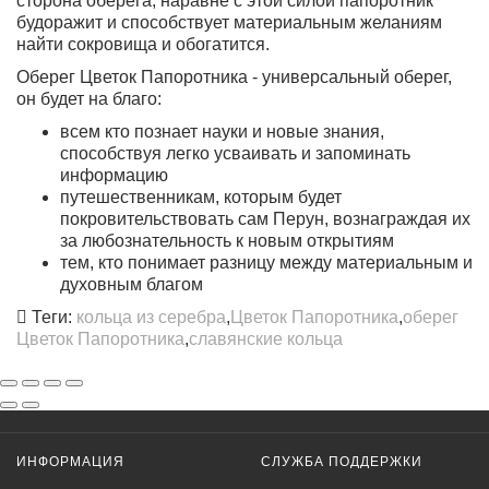
сторона оберега, наравне с этой силой папоротник
будоражит и способствует материальным желаниям
найти сокровища и обогатится.
Оберег Цветок Папоротника - универсальный оберег,
он будет на благо:
всем кто познает науки и новые знания,
способствуя легко усваивать и запоминать
информацию
путешественникам, которым будет
покровительствовать сам Перун, вознаграждая их
за любознательность к новым открытиям
тем, кто понимает разницу между материальным и
духовным благом
Теги:
кольца из серебра
,
Цветок Папоротника
,
оберег
Цветок Папоротника
,
славянские кольца
ИНФОРМАЦИЯ
СЛУЖБА ПОДДЕРЖКИ