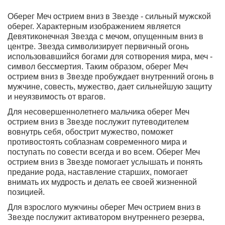
Оберег Меч острием вниз в Звезде - сильный мужской
оберег. Характерным изображением является
Девятиконечная Звезда с мечом, опущенным вниз в
центре. Звезда символизирует первичный огонь
использовавшийся богами для сотворения мира, меч -
символ бессмертия. Таким образом, оберег Меч
острием вниз в Звезде пробуждает внутренний огонь в
мужчине, совесть, мужество, дает сильнейшую защиту
и неуязвимость от врагов.
Для несовершеннолетнего мальчика оберег Меч
острием вниз в Звезде послужит путеводителем
вовнутрь себя, обострит мужество, поможет
противостоять соблазнам современного мира и
поступать по совести всегда и во всем. Оберег Меч
острием вниз в Звезде помогает услышать и понять
предание рода, наставление старших, помогает
внимать их мудрость и делать ее своей жизненной
позицией.
Для взрослого мужчины оберег Меч острием вниз в
Звезде послужит активатором внутреннего резерва
,