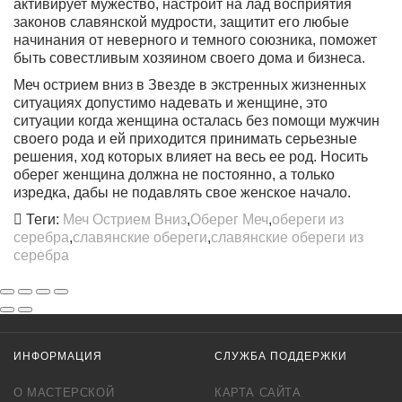
активирует мужество, настроит на лад восприятия
законов славянской мудрости, защитит его любые
начинания от неверного и темного союзника, поможет
быть совестливым хозяином своего дома и бизнеса.
Меч острием вниз в Звезде в экстренных жизненных
ситуациях допустимо надевать и женщине, это
ситуации когда женщина осталась без помощи мужчин
своего рода и ей приходится принимать серьезные
решения, ход которых влияет на весь ее род. Носить
оберег женщина должна не постоянно, а только
изредка, дабы не подавлять свое женское начало.
Теги:
Меч Острием Вниз
,
Оберег Меч
,
обереги из
серебра
,
славянские обереги
,
славянские обереги из
серебра
ИНФОРМАЦИЯ
СЛУЖБА ПОДДЕРЖКИ
О МАСТЕРСКОЙ
КАРТА САЙТА