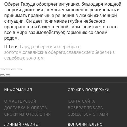
Оберег Гаруда обостряет интуицию, благодаря мощной
энергии движения
, помогает мгновенно реагировать и
принимать правильные решения в любой жизненной
ситуации. Он дает понимание глубин небесного
пространства и божественной силы, понятие того что
все в мире взаимодействует, гармонию со своим
родом.
Теги:
Гаруда
,
обереги из серебра с
золотом
,
славянские обереги
,
славянские обереги из
серебра с золотом
ИНФОРМАЦИЯ
СЛУЖБА ПОДДЕРЖКИ
О МАСТЕРСКОЙ
КАРТА САЙТА
ДОСТАВКА И ОПЛАТА
ВОЗВРАТ ТОВАРА
СРОКИ ИЗГОТОВЛЕНИЯ
СВЯЗАТЬСЯ С НАМИ
ЛИЧНЫЙ КАБИНЕТ
ДОПОЛНИТЕЛЬНО