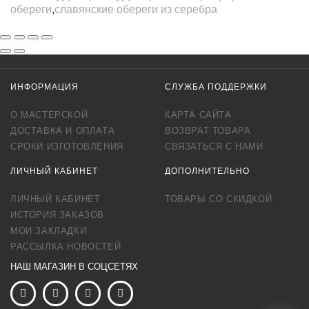
обереги
,
славянские обереги из серебра
ИНФОРМАЦИЯ
СЛУЖБА ПОДДЕРЖКИ
О МАСТЕРСКОЙ
КАРТА САЙТА
ДОСТАВКА И ОПЛАТА
ВОЗВРАТ ТОВАРА
СРОКИ ИЗГОТОВЛЕНИЯ
СВЯЗАТЬСЯ С НАМИ
ЛИЧНЫЙ КАБИНЕТ
ДОПОЛНИТЕЛЬНО
ЛИЧНЫЙ КАБИНЕТ
ТОВАРЫ СО СКИДКОЙ
ИСТОРИЯ ЗАКАЗОВ
МОИ ЗАКЛАДКИ
РАССЫЛКА НОВОСТЕЙ
НАШ МАГАЗИН В СОЦСЕТЯХ