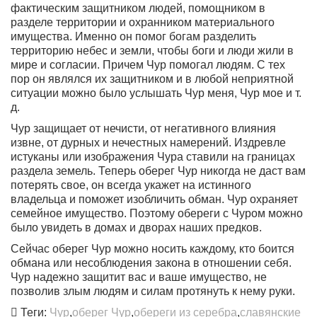
фактическим защитником людей, помощником в
разделе территории и охранником материального
имущества. Именно он помог богам разделить
территорию небес и земли, чтобы боги и люди жили в
мире и согласии. Причем Чур помогал людям. С тех
пор он являлся их защитником и в любой неприятной
ситуации можно было услышать Чур меня, Чур мое и т.
д.
Чур защищает от нечисти, от негативного влияния
извне, от дурных и нечестных намерений. Издревле
истуканы или изображения Чура ставили на границах
раздела земель. Теперь оберег Чур никогда не даст вам
потерять свое, он всегда укажет на истинного
владельца и поможет изобличить обман. Чур охраняет
семейное имущество. Поэтому обереги с Чуром можно
было увидеть в домах и дворах наших предков.
Сейчас оберег Чур можно носить каждому, кто боится
обмана или несоблюдения закона в отношении себя.
Чур надежно защитит вас и ваше имущество, не
позволив злым людям и силам протянуть к нему руки.
Теги:
Чур
,
оберег Чур
,
обереги из серебра
,
славянские