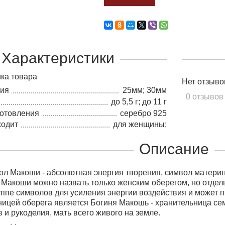
Характеристики
ка товара
Нет отзыво
лия
25мм; 30мм
0 отзывов
до 5,5 г; до 11 г
готовления
серебро 925
ходит
для женщины;
Описание
л Макоши - абсолютная энергия творения, символ матери
Макоши можно назвать только женским оберегом, но отдел
руппе символов для усиления энергии воздействия и может 
ицей оберега является Богиня Макошь - хранительница се
 и рукоделия, мать всего живого на земле.