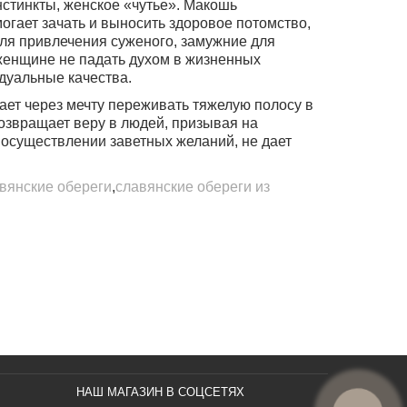
инстинкты, женское «чутье». Макошь
гает зачать и выносить здоровое потомство,
ля привлечения суженого, замужние для
женщине не падать духом в жизненных
идуальные качества.
ет через мечту переживать тяжелую полосу в
 возвращает веру в людей, призывая на
 осуществлении заветных желаний, не дает
вянские обереги
,
славянские обереги из
НАШ МАГАЗИН В СОЦСЕТЯХ