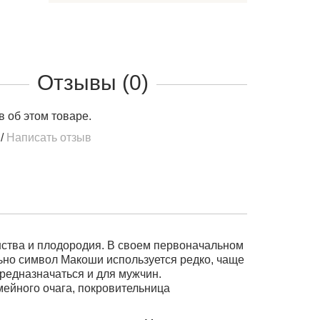
Отзывы (0)
в об этом товаре.
/
Написать отзыв
нства и плодородия. В своем первоначальном
ьно символ Макоши используется редко, чаще
предназначаться и для мужчин.
мейного очага, покровительница