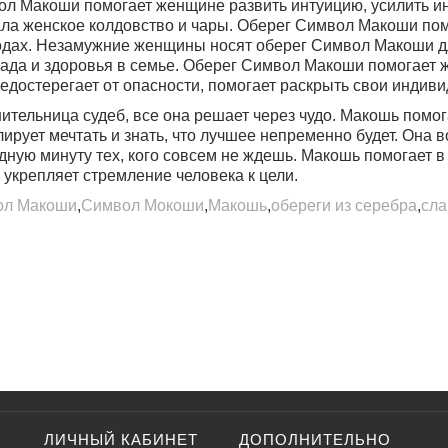
ол Макоши помогает женщине развить интуицию
, усилить 
ла женское колдовство и чары. Оберег Символ Макоши помо
одах. Незамужние женщины носят оберег Символ Макоши д
ада и здоровья в семье. Оберег Символ Макоши помогает 
редостерегает от опасности, помогает раскрыть свои индив
тельница судеб, все она решает через чудо.
Макошь помога
лирует мечтать и знать, что лучшее непременно будет. Она
дную минуту тех, кого совсем не ждешь. Макошь помогает в
и укрепляет стремление человека к цели.
ол Макоши
,
Символ Мокоши
,
Макошь
,
обереги из серебра
,
сла
ЛИЧНЫЙ КАБИНЕТ
ДОПОЛНИТЕЛЬНО